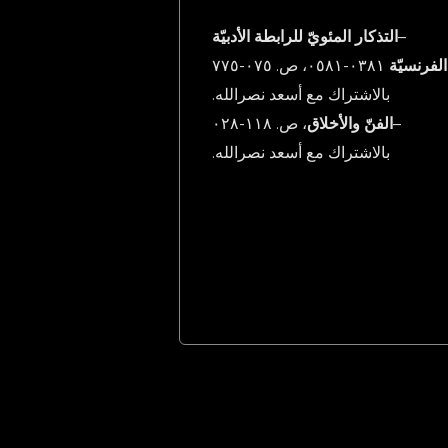
–
التذكار المئويّ للرابطة الأدبيّة
الفرنسيّة
١٨٣٠-١٨٥٠، ص. ٥٧٠-٥٧٧
بالاشتراك مع أسعد نصرالله.
–
الفنّ والأخلاق
، ص. ٨١١-٨٢٠
بالاشتراك مع أسعد نصرالله.