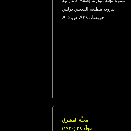
نشرة لجنة موازنة إصلاح كاتدرائيّة
يبرود، مطبعة القديس بولس
حريصا،١٩٣٩، ص. ٥-٩.
مجلّة المشرق
مجلّد ٢٨ (١٩٣٠)