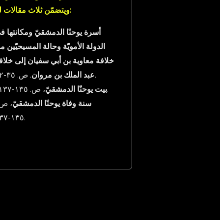
ويتضمّن ثلاث مقالات له:
أسرة يوحنّا الدمشقيّ ومكانتها ف
الدولة الأمويّة وحالة المسيحيّين م
خلافة معاوية بن أبي سفيان إلى خلاف
. ص. ٣٥-٦٢.
عبد الملك بن مروان
، ص. ١٣٥-١٣٧.
بيت يوحنّا الدمشقيّ
سنة وفاة يوحنّا الدمشقيّ
، ص
١٣٥-١٣٧.