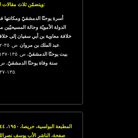
ويتضمّن ثلاث مقالات له:
أسرة يوحنّا الدمشقيّ ومكانتها ف
الدولة الأمويّة وحالة المسيحيّين م
خلافة معاوية بن أبي سفيان إلى خلاف
. ص. ٣٥-٦٢.
عبد الملك بن مروان
، ص. ١٣٥-١٣٧.
بيت يوحنّا الدمشقيّ
سنة وفاة يوحنّا الدمشقيّ
، ص
١٣٥-١٣٧.
المطبعة البولسية، حري
صفحة، الناشر الأب يوسف نصرالل