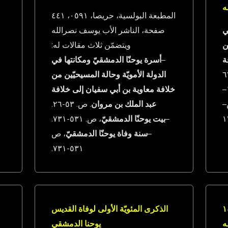
المطبعة البولسية، حريصا، ١٩٥٠، ١٤٤
ي
صفحة، الناشر الأب يوسف نصرالله
ن
ويتضمّن ثلاث مقالات له:
ة
–
أسرة يوحنّا الدمشقيّ ومكانتها في
الدولة الأمويّة وحالة المسيحيّين من
–
خلافة معاوية بن أبي سفيان إلى خلافة
–
عبد الملك بن مروان
. ص. ٣٥-٦٢.
–
بيت يوحنّا الدمشقيّ
، ص. ١٣٥-١٣٧.
–
سنة وفاة يوحنّا الدمشقيّ
، ص
١٣٥-١٣٧.
صا، ١٩٥٠، ١٤٤
الذكرى المئويّة الأولى لوفاة القديس
ه
يوحنا الدمشقي