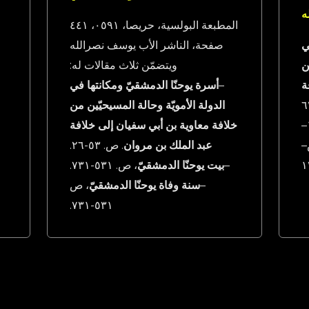
المطبعة البولسية، حريصا، ١٩٥٠، ١٤٤
ي
صفحة، الناشر الأب يوسف نصرالله
ن
ويتضمّن ثلاث مقالات له:
ة
–
أسرة يوحنّا الدمشقيّ ومكانتها في
الدولة الأمويّة وحالة المسيحيّين من
–
خلافة معاوية بن أبي سفيان إلى خلافة
–
عبد الملك بن مروان
. ص. ٣٥-٦٢.
–
بيت يوحنّا الدمشقيّ
، ص. ١٣٥-١٣٧.
–
سنة وفاة يوحنّا الدمشقيّ
، ص
١٣٥-١٣٧.